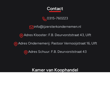
Contact
0315-760223
info@ijzersterkondernemen.nl
Adres Klooster: F.B. Deurvorststraat 43, Ulft
Adres Ondernemerij: Pastoor Vernooijstraat 16, Ulft
Adres Schuur: F.B. Deurvorststraat 43
Kamer van Koophandel
#68013345
– IJzersterk Beheer
NL857265854B01
- BTW-nummer
Snellinks