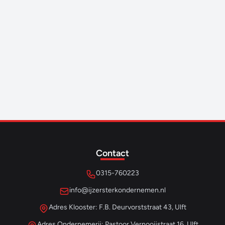
Contact
0315-760223
info@ijzersterkondernemen.nl
Adres Klooster: F.B. Deurvorststraat 43, Ulft
Adres Ondernemerij: Pastoor Vernooijstraat 16, Ulft