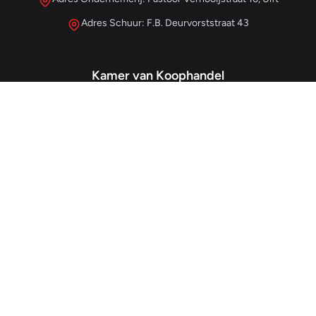
Adres Schuur: F.B. Deurvorststraat 43
Kamer van Koophandel
#68013345
– IJzersterk Beheer
NL857265854B01
- BTW-nummer
Snellinks
Home
Over Ons
Ruimtes
Contact
Veelgestelde vragen
Paginawijzer