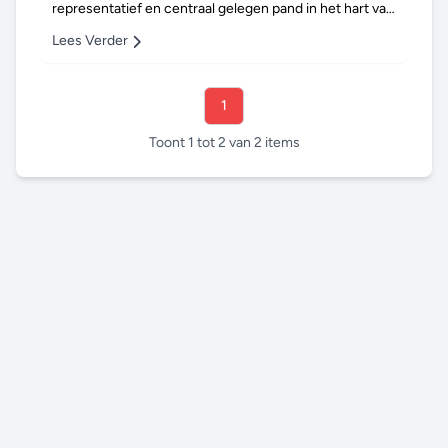
representatief en centraal gelegen pand in het hart van
Ulft. GGNet zal binnenkort haar intrek n...
Lees Verder
1
Toont 1 tot 2 van 2 items