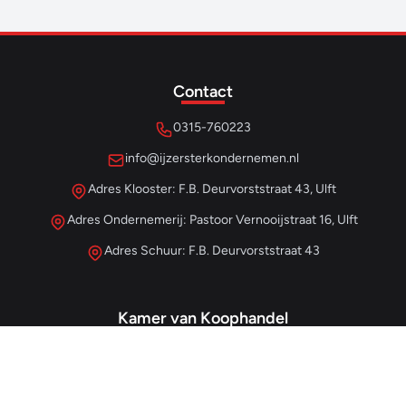
Contact
0315-760223
info@ijzersterkondernemen.nl
Adres Klooster: F.B. Deurvorststraat 43, Ulft
Adres Ondernemerij: Pastoor Vernooijstraat 16, Ulft
Adres Schuur: F.B. Deurvorststraat 43
Kamer van Koophandel
#68013345
– IJzersterk Beheer
NL857265854B01
- BTW-nummer