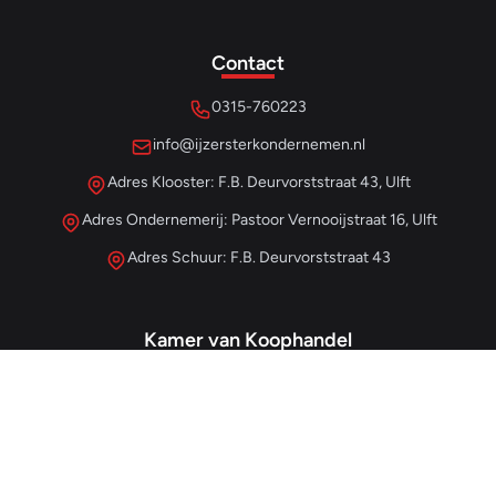
Contact
0315-760223
info@ijzersterkondernemen.nl
Adres Klooster: F.B. Deurvorststraat 43, Ulft
Adres Ondernemerij: Pastoor Vernooijstraat 16, Ulft
Adres Schuur: F.B. Deurvorststraat 43
Kamer van Koophandel
#68013345
– IJzersterk Beheer
NL857265854B01
- BTW-nummer