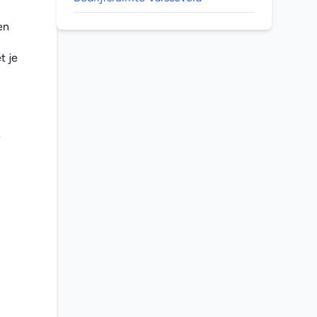
n 
 je 
 