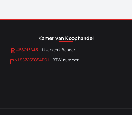
Kamer van Koophandel
#68013345
– IJzersterk Beheer
NL857265854B01
- BTW-nummer
© 2026 IJzersterk Ondernemen. Alle rechten voorbehouden.