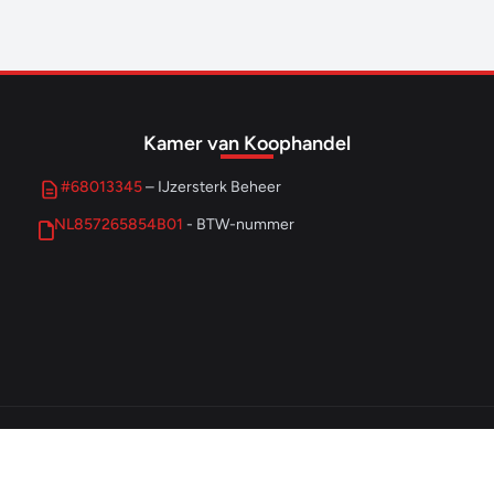
Kamer van Koophandel
#68013345
– IJzersterk Beheer
NL857265854B01
- BTW-nummer
© 2026 IJzersterk Ondernemen. Alle rechten voorbehouden.