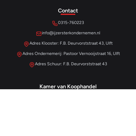
Contact
0315-760223
info@ijzersterkondernemen.nl
Adres Klooster: F.B. Deurvorststraat 43, Ulft
Adres Ondernemerij: Pastoor Vernooijstraat 16, Ulft
Adres Schuur: F.B. Deurvorststraat 43
Kamer van Koophandel
#68013345
– IJzersterk Beheer
NL857265854B01
- BTW-nummer
Snellinks