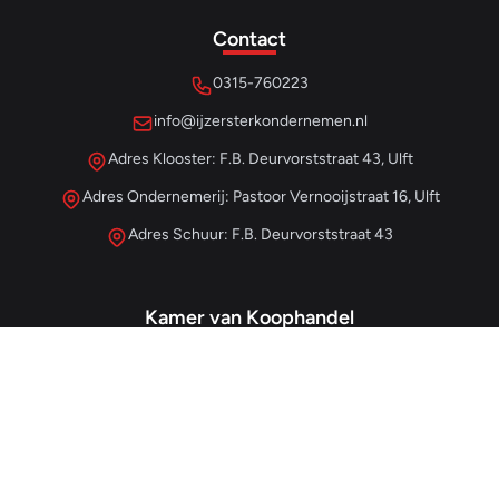
Contact
0315-760223
info@ijzersterkondernemen.nl
Adres Klooster: F.B. Deurvorststraat 43, Ulft
Adres Ondernemerij: Pastoor Vernooijstraat 16, Ulft
Adres Schuur: F.B. Deurvorststraat 43
Kamer van Koophandel
#68013345
– IJzersterk Beheer
NL857265854B01
- BTW-nummer
Snellinks