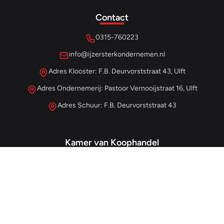
Contact
0315-760223
info@ijzersterkondernemen.nl
Adres Klooster: F.B. Deurvorststraat 43, Ulft
Adres Ondernemerij: Pastoor Vernooijstraat 16, Ulft
Adres Schuur: F.B. Deurvorststraat 43
Kamer van Koophandel
#68013345
– IJzersterk Beheer
NL857265854B01
- BTW-nummer
Snellinks