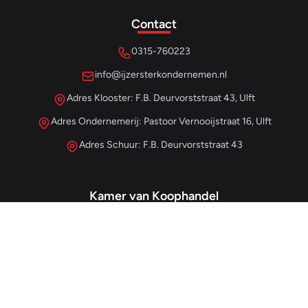
Contact
0315-760223
info@ijzersterkondernemen.nl
Adres Klooster: F.B. Deurvorststraat 43, Ulft
Adres Ondernemerij: Pastoor Vernooijstraat 16, Ulft
Adres Schuur: F.B. Deurvorststraat 43
Kamer van Koophandel
#68013345
– IJzersterk Beheer
NL857265854B01
- BTW-nummer
Snellinks