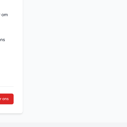
 om 
ns 
r ons