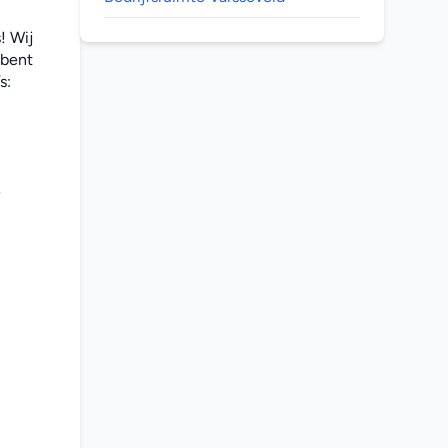
 Wij 
bent 
: 
 