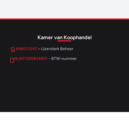
Kamer van Koophandel
#68013345
– IJzersterk Beheer
NL857265854B01
- BTW-nummer
© 2026 IJzersterk Ondernemen. Alle rechten voorbehouden.