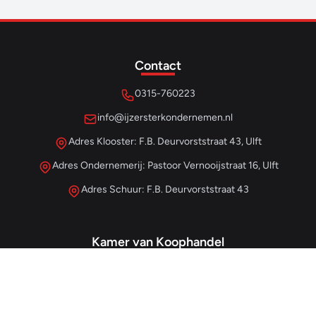
Contact
0315-760223
info@ijzersterkondernemen.nl
Adres Klooster: F.B. Deurvorststraat 43, Ulft
Adres Ondernemerij: Pastoor Vernooijstraat 16, Ulft
Adres Schuur: F.B. Deurvorststraat 43
Kamer van Koophandel
#68013345
– IJzersterk Beheer
NL857265854B01
- BTW-nummer