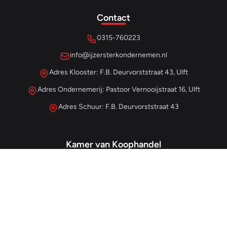
Contact
0315-760223
info@ijzersterkondernemen.nl
Adres Klooster: F.B. Deurvorststraat 43, Ulft
Adres Ondernemerij: Pastoor Vernooijstraat 16, Ulft
Adres Schuur: F.B. Deurvorststraat 43
Kamer van Koophandel
#68013345
– IJzersterk Beheer
NL857265854B01
- BTW-nummer
Snellinks