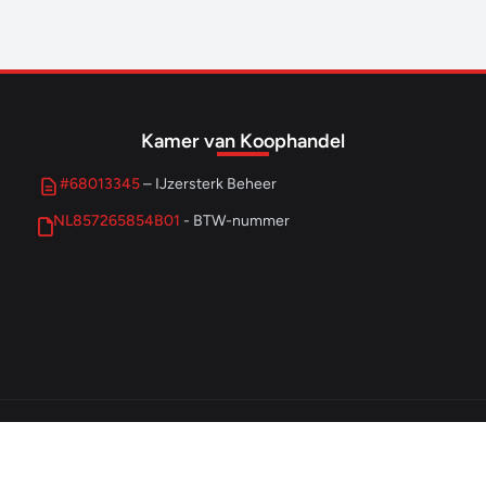
Kamer van Koophandel
#68013345
– IJzersterk Beheer
NL857265854B01
- BTW-nummer
© 2026 IJzersterk Ondernemen. Alle rechten voorbehouden.