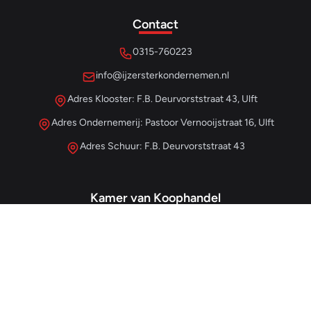
Contact
0315-760223
info@ijzersterkondernemen.nl
Adres Klooster: F.B. Deurvorststraat 43, Ulft
Adres Ondernemerij: Pastoor Vernooijstraat 16, Ulft
Adres Schuur: F.B. Deurvorststraat 43
Kamer van Koophandel
#68013345
– IJzersterk Beheer
NL857265854B01
- BTW-nummer
Snellinks