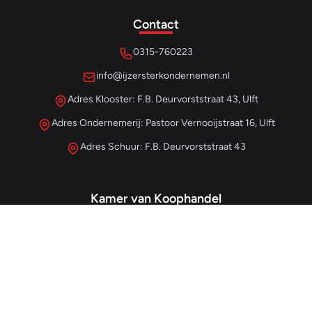
Contact
0315-760223
info@ijzersterkondernemen.nl
Adres Klooster: F.B. Deurvorststraat 43, Ulft
Adres Ondernemerij: Pastoor Vernooijstraat 16, Ulft
Adres Schuur: F.B. Deurvorststraat 43
Kamer van Koophandel
#68013345
– IJzersterk Beheer
NL857265854B01
- BTW-nummer
Snellinks