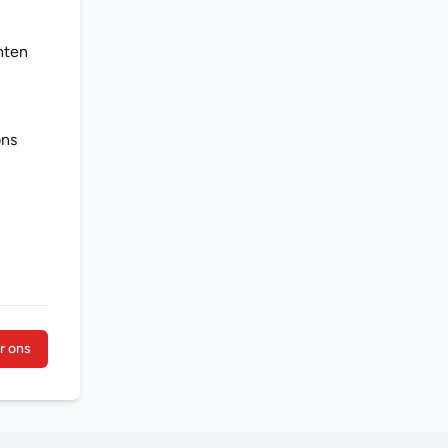
ten 
ns 
r ons