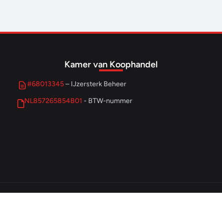
Kamer van Koophandel
#68013345
– IJzersterk Beheer
NL857265854B01
- BTW-nummer
© 2026 IJzersterk Ondernemen. Alle rechten voorbehouden.