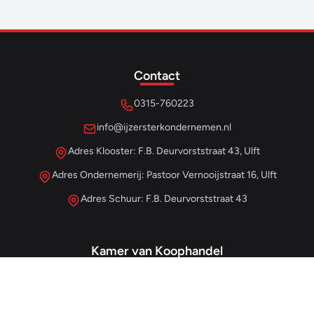
Contact
0315-760223
info@ijzersterkondernemen.nl
Adres Klooster: F.B. Deurvorststraat 43, Ulft
Adres Ondernemerij: Pastoor Vernooijstraat 16, Ulft
Adres Schuur: F.B. Deurvorststraat 43
Kamer van Koophandel
#68013345
– IJzersterk Beheer
NL857265854B01
- BTW-nummer