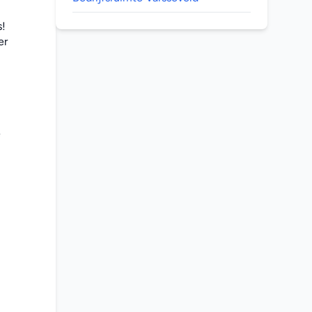
! 
r 
 