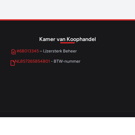
Kamer van Koophandel
#68013345
– IJzersterk Beheer
NL857265854B01
- BTW-nummer
© 2026 IJzersterk Ondernemen. Alle rechten voorbehouden.