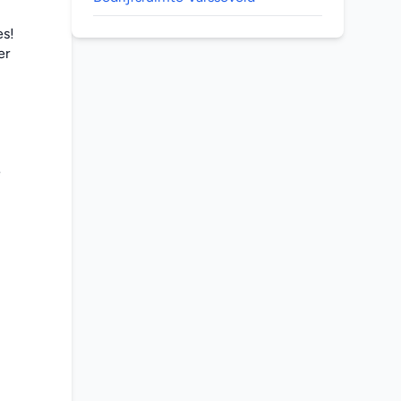
s! 
r 
 