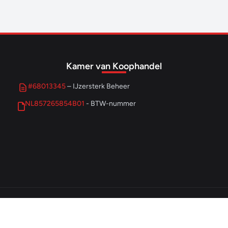
Kamer van Koophandel
#68013345
– IJzersterk Beheer
NL857265854B01
- BTW-nummer
© 2026 IJzersterk Ondernemen. Alle rechten voorbehouden.