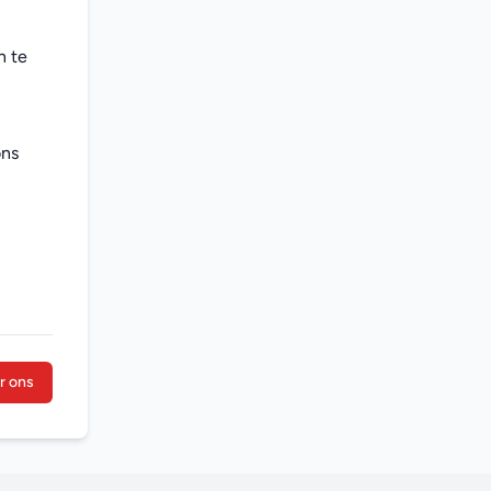
 te 
ns 
r ons