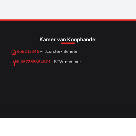
Kamer van Koophandel
#68013345
– IJzersterk Beheer
NL857265854B01
- BTW-nummer
© 2026 IJzersterk Ondernemen. Alle rechten voorbehouden.