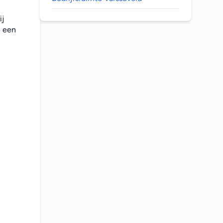
j 
 een 