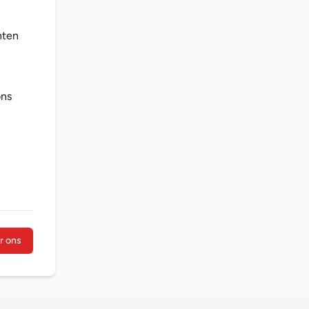
ten 
ns 
r ons