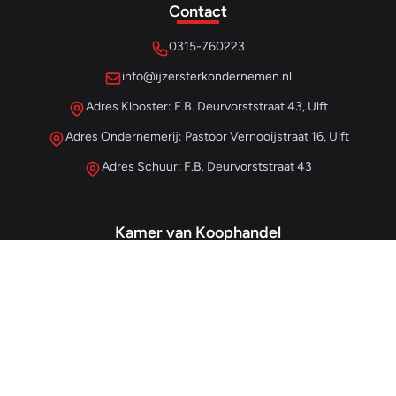
Contact
0315-760223
info@ijzersterkondernemen.nl
Adres Klooster: F.B. Deurvorststraat 43, Ulft
Adres Ondernemerij: Pastoor Vernooijstraat 16, Ulft
Adres Schuur: F.B. Deurvorststraat 43
Kamer van Koophandel
#68013345
– IJzersterk Beheer
NL857265854B01
- BTW-nummer
Snellinks