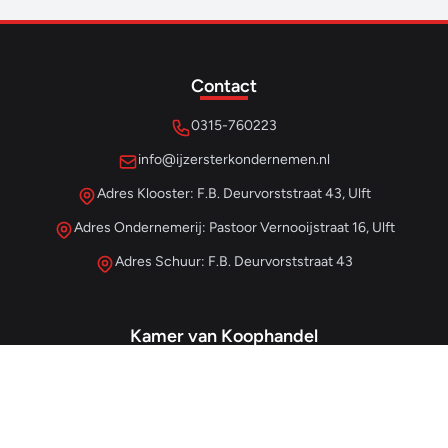
Contact
0315-760223
info@ijzersterkondernemen.nl
Adres Klooster: F.B. Deurvorststraat 43, Ulft
Adres Ondernemerij: Pastoor Vernooijstraat 16, Ulft
Adres Schuur: F.B. Deurvorststraat 43
Kamer van Koophandel
#68013345
– IJzersterk Beheer
NL857265854B01
- BTW-nummer