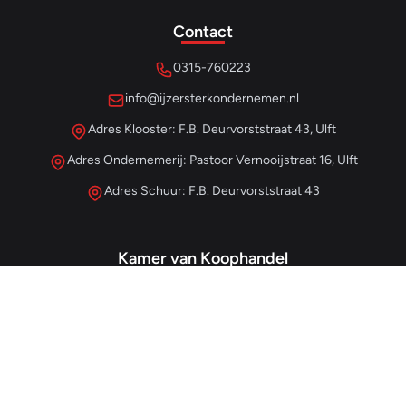
Contact
0315-760223
info@ijzersterkondernemen.nl
Adres Klooster: F.B. Deurvorststraat 43, Ulft
Adres Ondernemerij: Pastoor Vernooijstraat 16, Ulft
Adres Schuur: F.B. Deurvorststraat 43
Kamer van Koophandel
#68013345
– IJzersterk Beheer
NL857265854B01
- BTW-nummer
Snellinks