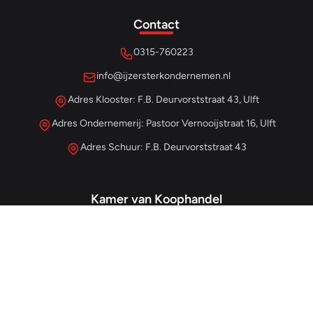
Contact
0315-760223
info@ijzersterkondernemen.nl
Adres Klooster: F.B. Deurvorststraat 43, Ulft
Adres Ondernemerij: Pastoor Vernooijstraat 16, Ulft
Adres Schuur: F.B. Deurvorststraat 43
Kamer van Koophandel
#68013345
– IJzersterk Beheer
NL857265854B01
- BTW-nummer
Snellinks