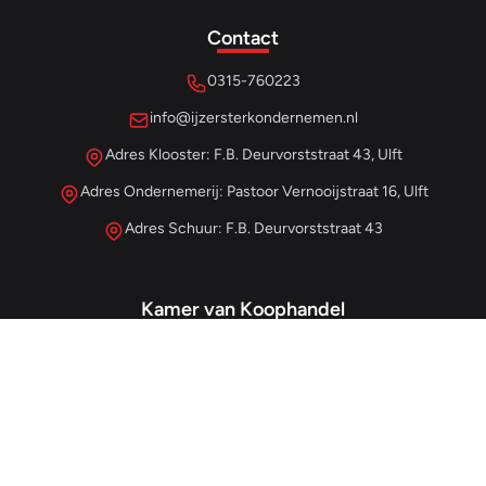
Contact
0315-760223
info@ijzersterkondernemen.nl
Adres Klooster: F.B. Deurvorststraat 43, Ulft
Adres Ondernemerij: Pastoor Vernooijstraat 16, Ulft
Adres Schuur: F.B. Deurvorststraat 43
Kamer van Koophandel
#68013345
– IJzersterk Beheer
NL857265854B01
- BTW-nummer
Snellinks