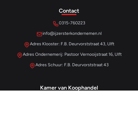
Contact
0315-760223
info@ijzersterkondernemen.nl
Adres Klooster: F.B. Deurvorststraat 43, Ulft
Adres Ondernemerij: Pastoor Vernooijstraat 16, Ulft
Adres Schuur: F.B. Deurvorststraat 43
Kamer van Koophandel
#68013345
– IJzersterk Beheer
NL857265854B01
- BTW-nummer
Snellinks