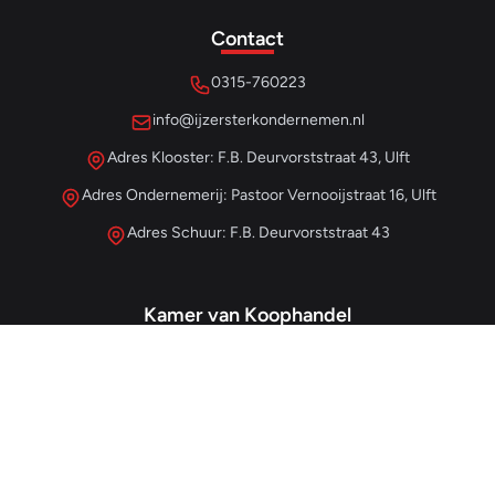
Contact
0315-760223
info@ijzersterkondernemen.nl
Adres Klooster: F.B. Deurvorststraat 43, Ulft
Adres Ondernemerij: Pastoor Vernooijstraat 16, Ulft
Adres Schuur: F.B. Deurvorststraat 43
Kamer van Koophandel
#68013345
– IJzersterk Beheer
NL857265854B01
- BTW-nummer
Snellinks