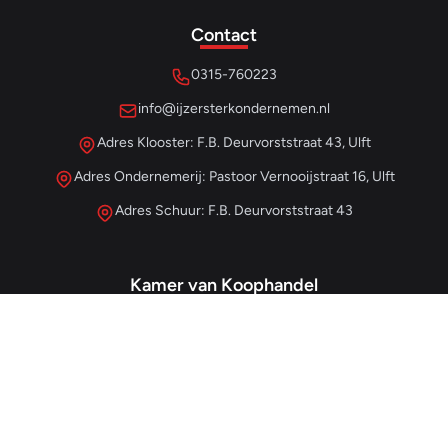
Contact
0315-760223
info@ijzersterkondernemen.nl
Adres Klooster: F.B. Deurvorststraat 43, Ulft
Adres Ondernemerij: Pastoor Vernooijstraat 16, Ulft
Adres Schuur: F.B. Deurvorststraat 43
Kamer van Koophandel
#68013345
– IJzersterk Beheer
NL857265854B01
- BTW-nummer
Snellinks