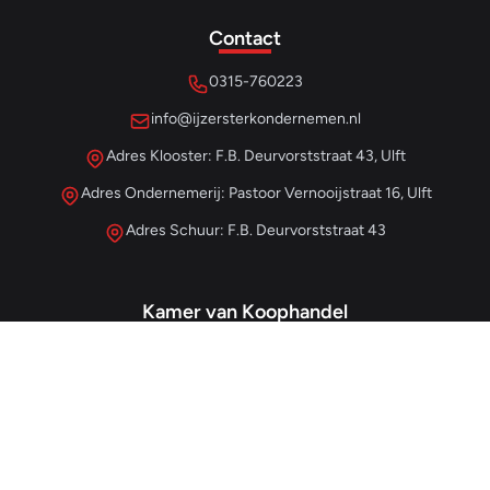
Contact
0315-760223
info@ijzersterkondernemen.nl
Adres Klooster: F.B. Deurvorststraat 43, Ulft
Adres Ondernemerij: Pastoor Vernooijstraat 16, Ulft
Adres Schuur: F.B. Deurvorststraat 43
Kamer van Koophandel
#68013345
– IJzersterk Beheer
NL857265854B01
- BTW-nummer
Snellinks