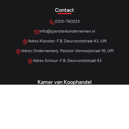
Contact
0315-760223
info@ijzersterkondernemen.nl
Adres Klooster: F.B. Deurvorststraat 43, Ulft
Adres Ondernemerij: Pastoor Vernooijstraat 16, Ulft
Adres Schuur: F.B. Deurvorststraat 43
Kamer van Koophandel
#68013345
– IJzersterk Beheer
NL857265854B01
- BTW-nummer
Snellinks