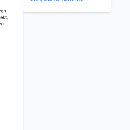
en 
kt, 
e. 
 