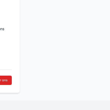
ns 
r ons