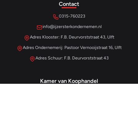
Contact
0315-760223
info@ijzersterkondernemen.nl
Adres Klooster: F.B. Deurvorststraat 43, Ulft
Adres Ondernemerij: Pastoor Vernooijstraat 16, Ulft
Adres Schuur: F.B. Deurvorststraat 43
Kamer van Koophandel
#68013345
– IJzersterk Beheer
NL857265854B01
- BTW-nummer
Snellinks