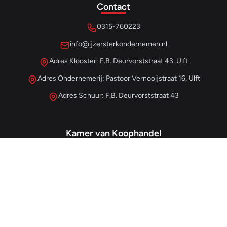
Contact
0315-760223
info@ijzersterkondernemen.nl
Adres Klooster: F.B. Deurvorststraat 43, Ulft
Adres Ondernemerij: Pastoor Vernooijstraat 16, Ulft
Adres Schuur: F.B. Deurvorststraat 43
Kamer van Koophandel
#68013345
– IJzersterk Beheer
NL857265854B01
- BTW-nummer
Snellinks