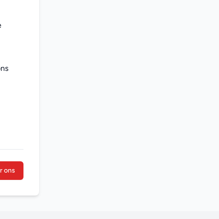
 
ns 
r ons