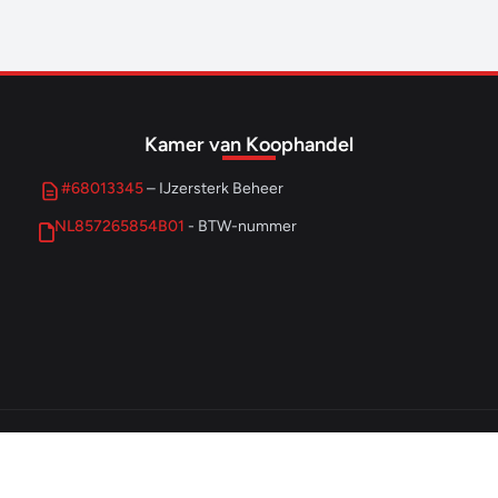
Kamer van Koophandel
#68013345
– IJzersterk Beheer
NL857265854B01
- BTW-nummer
© 2026 IJzersterk Ondernemen. Alle rechten voorbehouden.