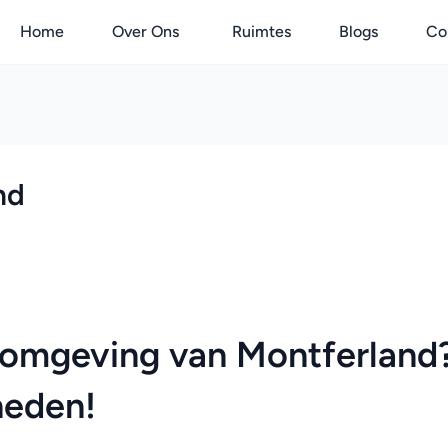
Home
Over Ons
Ruimtes
Blogs
Co
nd
e omgeving van Montferland?
heden!