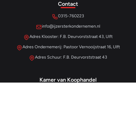
Contact
0315-760223
info@ijzersterkondernemen.nl
Adres Klooster: F.B. Deurvorststraat 43, Ulft
Adres Ondernemerij: Pastoor Vernooijstraat 16, Ulft
Adres Schuur: F.B. Deurvorststraat 43
Kamer van Koophandel
#68013345
– IJzersterk Beheer
NL857265854B01
- BTW-nummer
Snellinks