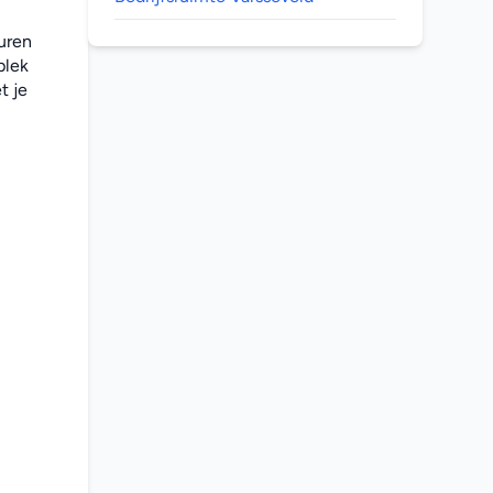
uren 
lek 
 je 