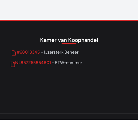
Kamer van Koophandel
#68013345
– IJzersterk Beheer
NL857265854B01
- BTW-nummer
© 2026 IJzersterk Ondernemen. Alle rechten voorbehouden.