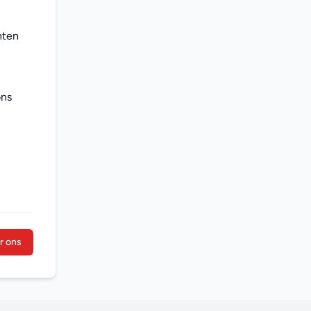
ten 
ns 
r ons