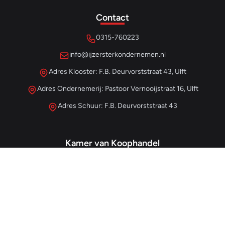
Contact
0315-760223
info@ijzersterkondernemen.nl
Adres Klooster: F.B. Deurvorststraat 43, Ulft
Adres Ondernemerij: Pastoor Vernooijstraat 16, Ulft
Adres Schuur: F.B. Deurvorststraat 43
Kamer van Koophandel
#68013345
– IJzersterk Beheer
NL857265854B01
- BTW-nummer
Snellinks