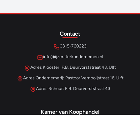
Contact
0315-760223
info@ijzersterkondernemen.nl
Adres Klooster: F.B. Deurvorststraat 43, Ulft
Adres Ondernemerij: Pastoor Vernooijstraat 16, Ulft
Adres Schuur: F.B. Deurvorststraat 43
Kamer van Koophandel
#68013345
– IJzersterk Beheer
NL857265854B01
- BTW-nummer