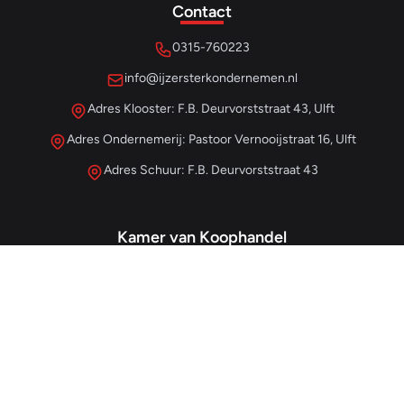
Contact
0315-760223
info@ijzersterkondernemen.nl
Adres Klooster: F.B. Deurvorststraat 43, Ulft
Adres Ondernemerij: Pastoor Vernooijstraat 16, Ulft
Adres Schuur: F.B. Deurvorststraat 43
Kamer van Koophandel
#68013345
– IJzersterk Beheer
NL857265854B01
- BTW-nummer
Snellinks