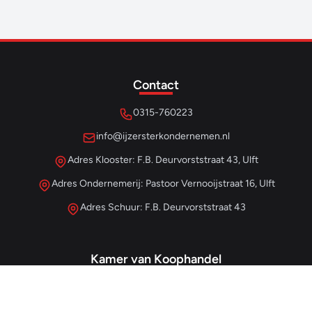
Contact
0315-760223
info@ijzersterkondernemen.nl
Adres Klooster: F.B. Deurvorststraat 43, Ulft
Adres Ondernemerij: Pastoor Vernooijstraat 16, Ulft
Adres Schuur: F.B. Deurvorststraat 43
Kamer van Koophandel
#68013345
– IJzersterk Beheer
NL857265854B01
- BTW-nummer