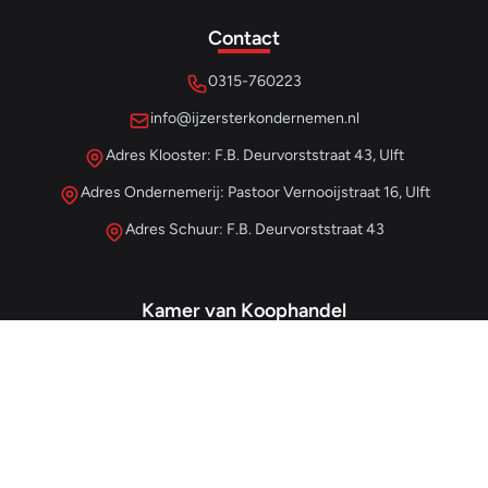
Contact
0315-760223
info@ijzersterkondernemen.nl
Adres Klooster: F.B. Deurvorststraat 43, Ulft
Adres Ondernemerij: Pastoor Vernooijstraat 16, Ulft
Adres Schuur: F.B. Deurvorststraat 43
Kamer van Koophandel
#68013345
– IJzersterk Beheer
NL857265854B01
- BTW-nummer
Snellinks