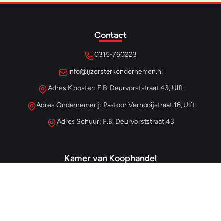
Contact
0315-760223
info@ijzersterkondernemen.nl
Adres Klooster: F.B. Deurvorststraat 43, Ulft
Adres Ondernemerij: Pastoor Vernooijstraat 16, Ulft
Adres Schuur: F.B. Deurvorststraat 43
Kamer van Koophandel
#68013345
– IJzersterk Beheer
NL857265854B01
- BTW-nummer