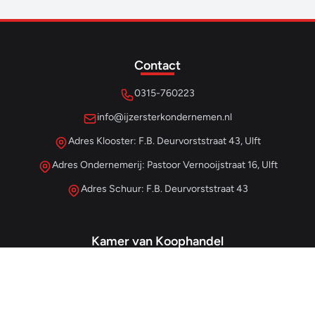
Contact
0315-760223
info@ijzersterkondernemen.nl
Adres Klooster: F.B. Deurvorststraat 43, Ulft
Adres Ondernemerij: Pastoor Vernooijstraat 16, Ulft
Adres Schuur: F.B. Deurvorststraat 43
Kamer van Koophandel
#68013345
– IJzersterk Beheer
NL857265854B01
- BTW-nummer