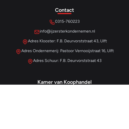
Contact
0315-760223
info@ijzersterkondernemen.nl
Adres Klooster: F.B. Deurvorststraat 43, Ulft
Adres Ondernemerij: Pastoor Vernooijstraat 16, Ulft
Adres Schuur: F.B. Deurvorststraat 43
Kamer van Koophandel
#68013345
– IJzersterk Beheer
NL857265854B01
- BTW-nummer
Snellinks