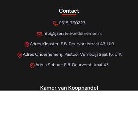
Contact
0315-760223
info@ijzersterkondernemen.nl
Adres Klooster: F.B. Deurvorststraat 43, Ulft
Adres Ondernemerij: Pastoor Vernooijstraat 16, Ulft
Adres Schuur: F.B. Deurvorststraat 43
Kamer van Koophandel
#68013345
– IJzersterk Beheer
NL857265854B01
- BTW-nummer
Snellinks