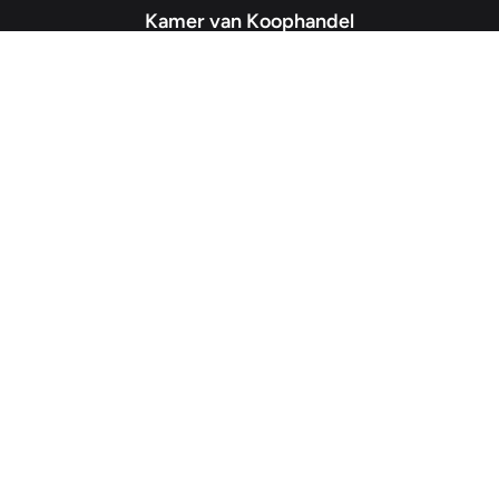
Kamer van Koophandel
#68013345
– IJzersterk Beheer
NL857265854B01
- BTW-nummer
Snellinks
Home
Over Ons
Ruimtes
Contact
Veelgestelde vragen
Paginawijzer