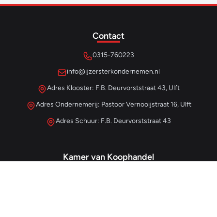
Contact
0315-760223
info@ijzersterkondernemen.nl
Adres Klooster: F.B. Deurvorststraat 43, Ulft
Adres Ondernemerij: Pastoor Vernooijstraat 16, Ulft
Adres Schuur: F.B. Deurvorststraat 43
Kamer van Koophandel
#68013345
– IJzersterk Beheer
NL857265854B01
- BTW-nummer