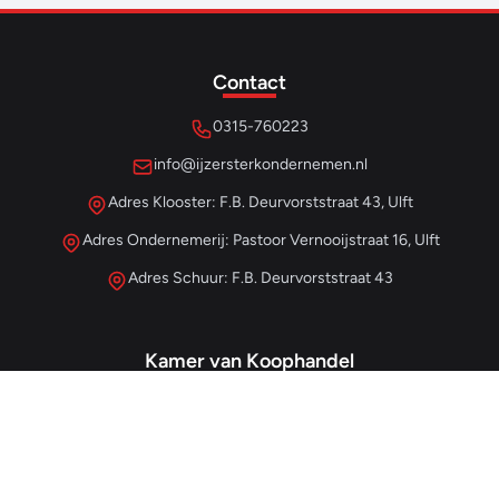
Contact
0315-760223
info@ijzersterkondernemen.nl
Adres Klooster: F.B. Deurvorststraat 43, Ulft
Adres Ondernemerij: Pastoor Vernooijstraat 16, Ulft
Adres Schuur: F.B. Deurvorststraat 43
Kamer van Koophandel
#68013345
– IJzersterk Beheer
NL857265854B01
- BTW-nummer