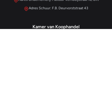
Adres Schuur: F.B. Deurvorststraat 43
Kamer van Koophandel
#68013345
– IJzersterk Beheer
NL857265854B01
- BTW-nummer
Snellinks
Home
Over Ons
Ruimtes
Contact
Veelgestelde vragen
Paginawijzer