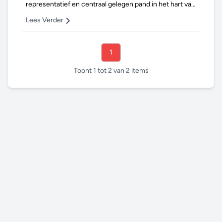
representatief en centraal gelegen pand in het hart van
Ulft. GGNet zal binnenkort haar intrek n...
Lees Verder
1
Toont 1 tot 2 van 2 items