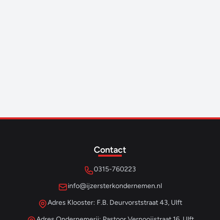
Contact
0315-760223
info@ijzersterkondernemen.nl
Adres Klooster: F.B. Deurvorststraat 43, Ulft
Adres Ondernemerij: Pastoor Vernooijstraat 16, Ulft